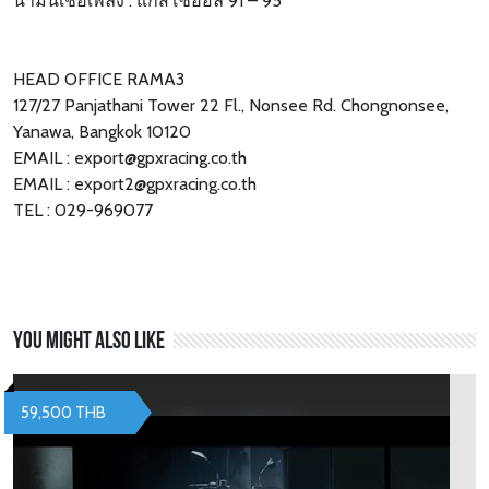
น้ำมันเชื้อเพลิง : แก๊สโซฮอล์ 91 – 95
HEAD OFFICE RAMA3
127/27 Panjathani Tower 22 Fl., Nonsee Rd. Chongnonsee,
Yanawa, Bangkok 10120
EMAIL : export@gpxracing.co.th
EMAIL : export2@gpxracing.co.th
TEL : 029-969077
You might also like
59,500 THB