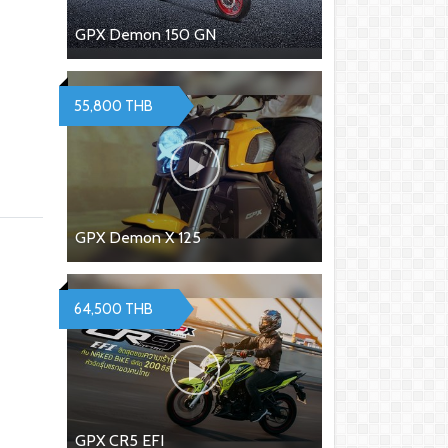
GPX Demon 150 GN
55,800 THB
GPX Demon X 125
64,500 THB
GPX CR5 EFI