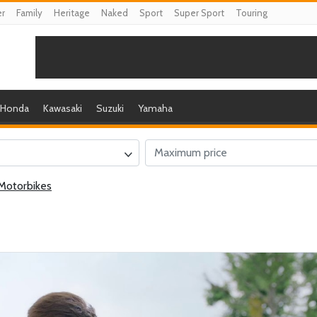
er
Family
Heritage
Naked
Sport
Super Sport
Touring
Honda
Kawasaki
Suzuki
Yamaha
Motorbikes