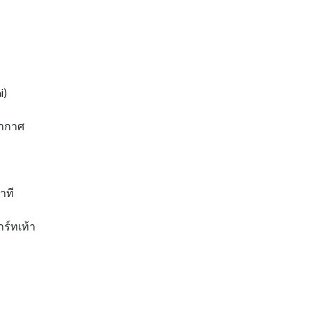
i)
อากาศ
าที
าร์ทเท้า