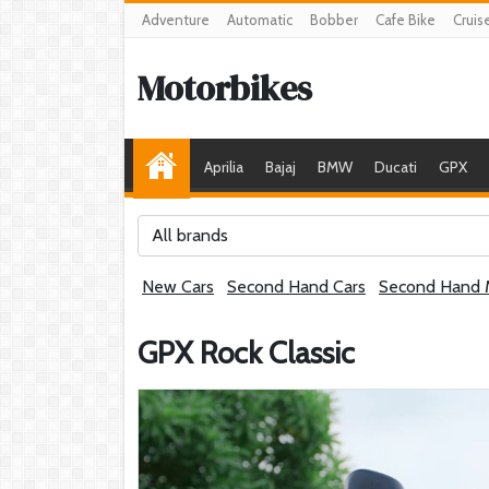
Adventure
Automatic
Bobber
Cafe Bike
Cruis
Motorbikes
Aprilia
Bajaj
BMW
Ducati
GPX
All brands
New Cars
Second Hand Cars
Second Hand 
GPX Rock Classic