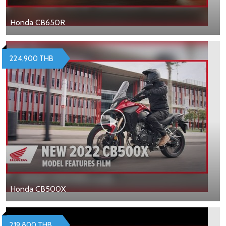
Honda CB650R
224,900 THB
Honda CB500X
219,800 THB