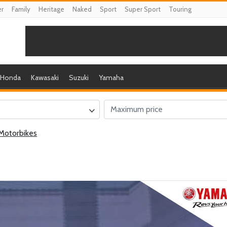
er
Family
Heritage
Naked
Sport
Super Sport
Touring
Honda
Kawasaki
Suzuki
Yamaha
Motorbikes