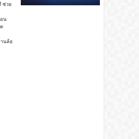
ี ช่วย
้อน
ุด
ฐานล้อ