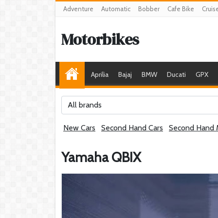
Adventure
Automatic
Bobber
Cafe Bike
Cruis
Motorbikes
Aprilia
Bajaj
BMW
Ducati
GPX
All brands
New Cars
Second Hand Cars
Second Hand 
Yamaha QBIX