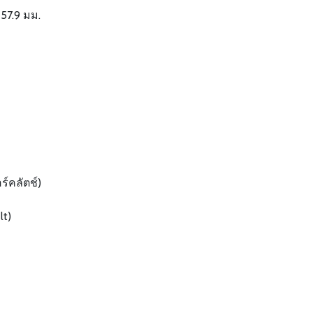
57.9 มม.
ร์คลัตช์)
lt)