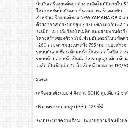
น้ำมันเครื่องยนต์หยุดทำงานอัตโนมัติภายใน 5 วิ
ให้ประหยัดน้ำมันมากขึ้น ลดการสร้างมลพิษ
สำหรับเครื่องยนต์ของ NEW YAMAHA QBIX แบบ 
ด้วยอากาศ กระบอกสูบ x ระยะชัก เท่ากับ 52.4 x 
ระเบิด T.C.I. เกียร์ออโตเมติก แบบสายพานตัววี
โครงสร้างของตัวรถใช้เฟรมอันเดอร์โบน สัดส่วนต
1,280 มม. ความสูงเบาะนั่ง 755 มม. ระยะห่างจา
ระบบกันสะเทือน ด้านหน้าเป็นเทเลสโคปิค ด้านห
ระบบห้ามล้อ หน้าเป็นดิสก์เบรกลูกสูบเดี่ยว ด้าน
วงล้อ เป็นล้อแม็ก 12 นิ้ว ล้อหน้าสวมยาง 130
Specs
เครื่องยนต์ : แบบ 4 จังหวะ SOHC สูบเดี่ยว 2 วาล
ปริมาตรกระบอกสูบ (ซีซี.) : 125 ซีซี
ระบบระบายความร้อน : ระบายความร้อนด้วย