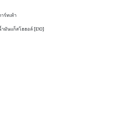
าร์ทเท้า
อน้ำมันแก็สโฮฮอล์ [E10]