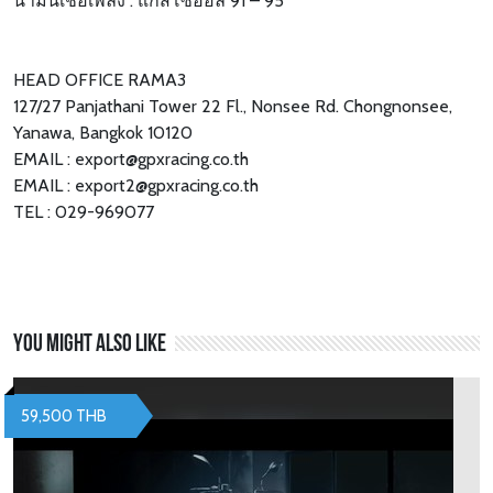
น้ำมันเชื้อเพลิง : แก๊สโซฮอล์ 91 – 95
HEAD OFFICE RAMA3
127/27 Panjathani Tower 22 Fl., Nonsee Rd. Chongnonsee,
Yanawa, Bangkok 10120
EMAIL : export@gpxracing.co.th
EMAIL : export2@gpxracing.co.th
TEL : 029-969077
You might also like
59,500 THB