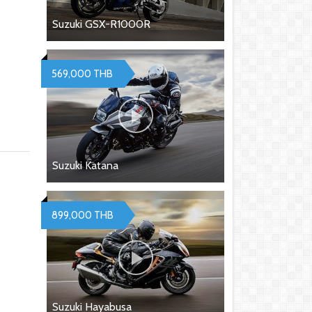
Suzuki GSX-R1000R
569,000 THB
Suzuki Katana
899,000 THB
Suzuki Hayabusa