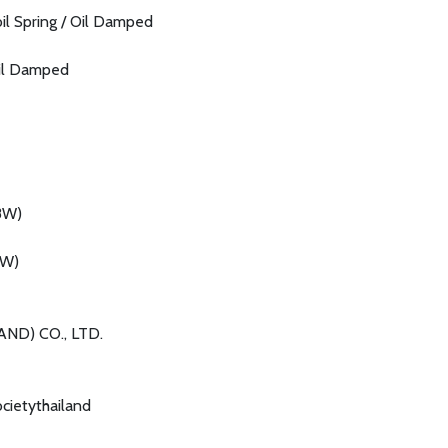
il Spring / Oil Damped
Oil Damped
8W)
3W)
D) CO., LTD.
cietythailand