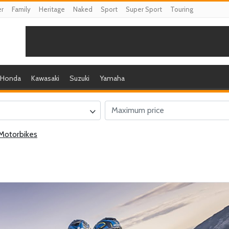
er
Family
Heritage
Naked
Sport
Super Sport
Touring
Honda
Kawasaki
Suzuki
Yamaha
Motorbikes