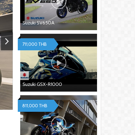
Suzuki SV650A
711,000 THB
Suzuki GSX-R1000
811,000 THB