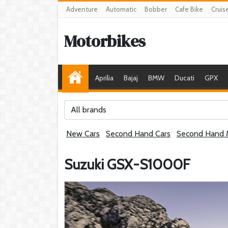
Adventure
Automatic
Bobber
Cafe Bike
Cruis
Motorbikes
Aprilia
Bajaj
BMW
Ducati
GPX
All brands
New Cars
Second Hand Cars
Second Hand 
Suzuki GSX-S1000F